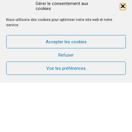
Gérer le consentement aux
cookies
Nous utilisons des cookies pour optimiser notre site web et notre
service.
Accepter les cookies
Refuser
Voir les préférences
A Maurice, la mission CANA se porte bien, malgré
l’impact du Covid et de la situation économique.
La semaine Guérison du Couple arrive à temps.
L’équipe est motivée et innovante.
Gilles & Véronique CORMIER
CANA international, CCN
Nous sommes partis à Maurice pour animer la