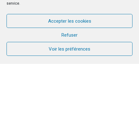
service.
Accepter les cookies
Refuser
Voir les préférences
CANA pour prendre soin
de son couple et de sa
famille
Fonder une famille et vivre d’une manière
harmonieuse, on en rêve tous, mais c’est souvent
bien difficile. CANA apporte une réponse à ce désir
que portent les couples du monde entier et aux
nombreux défis qu’ils rencontrent aujourd’hui.