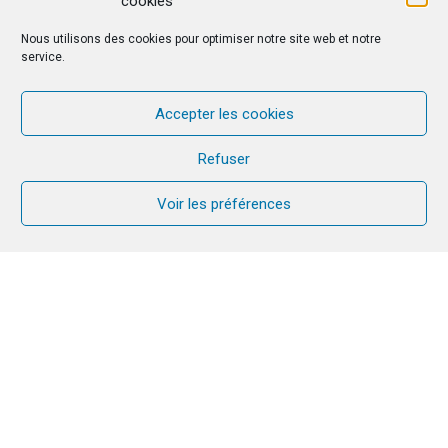
cookies
Nous utilisons des cookies pour optimiser notre site web et notre
service.
Accepter les cookies
Refuser
Voir les préférences
“Dad, Mom, Christmas is coming soon!
But what does Advent mean?”
Advent precedes Christmas and marks
four weeks of preparation, both