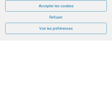
Accepter les cookies
Refuser
Voir les préférences
AU COEUR DE CANA
:
LA SEMAINE !
Dans les trois mois qui viennent, plus de 60
Semaines CANA rassembleront des milliers de
couples et de familles dans le monde ! C’est le
cœur de CANA qui donne à chaque couple de vivre
une expérience unique et inoubliable. Voici où cela