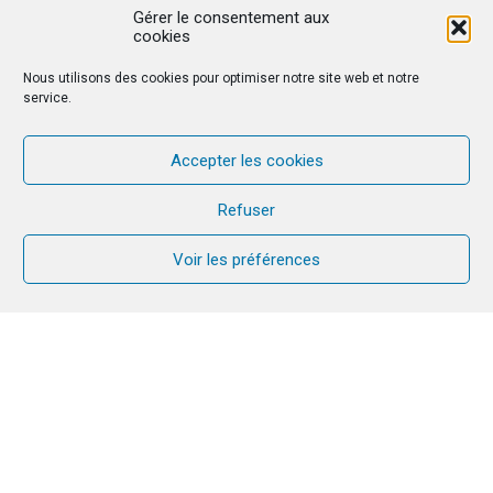
Gérer le consentement aux
cookies
Nous utilisons des cookies pour optimiser notre site web et notre
service.
Accepter les cookies
Refuser
Voir les préférences
Dans une lettre aux époux, le pape François nous
invite à partager notre sourire ! Le nouveau format
de la Rencontre Mondiale des Familles se précise :
dans les églises locales et à Rome.
Pour tous les couples, un
message évangélique