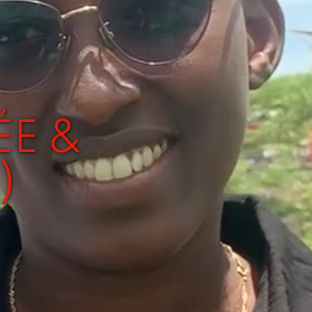
E &
)