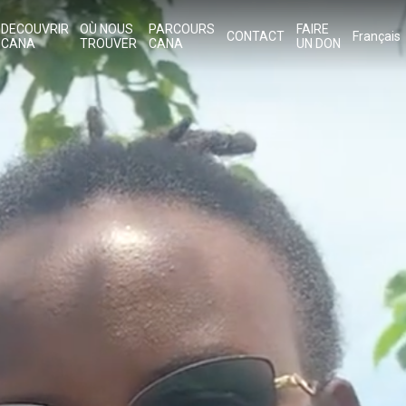
DECOUVRIR
OÙ NOUS
PARCOURS
FAIRE
CONTACT
Français
CANA
TROUVER
CANA
UN DON