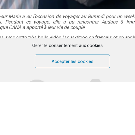
oeur Marie a eu l’occasion de voyager au Burundi pour un week
s. Pendant ce voyage, elle a pu rencontrer Audace & Im
que CANA a apporté à leur vie de couple.
 avec cette très belle vidéo (sous-titrée en français et en angla
Gérer le consentement aux cookies
eu plus sur le voyage de notre Soeur Marie au Burundi, rendez-v
Accepter les cookies
Cliquez pour accepter les cookies
marketing et activer ce contenu