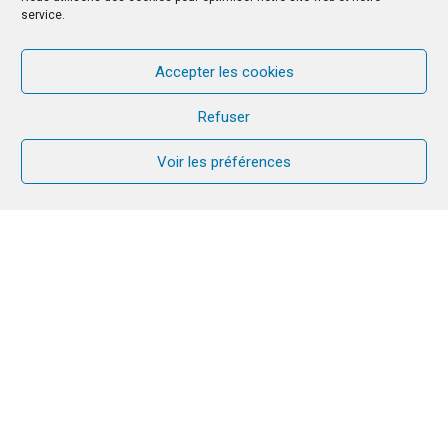
service.
Accepter les cookies
Refuser
Voir les préférences
Denis et Claudine POINAS
En décembre dernier, Denis & Claudine POINAS
font un long voyage en Basse et Moyenne Égypte
à un moment délicat pour leur vie familiale. Ils
nous partagent leur parcours non-stop…
Basse Égypte
Mercredi 8 décembre