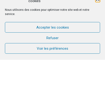
cookies
Nous utilisons des cookies pour optimiser notre site web et notre
service.
Accepter les cookies
Refuser
Voir les préférences
Carlo Acutis
(3 Mai 1991-12 octobre
2006
), « geek, en jean et basket, au
service de Dieu » a été déclaré Saint de
l’Eglise catholique, lors d’une
magnifique cérémonie sur la place