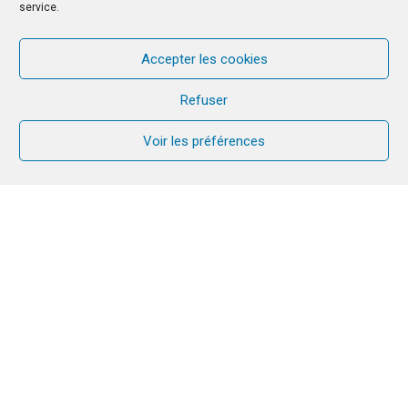
service.
Accepter les cookies
Refuser
Voir les préférences
3 – 14 octobre 2022. Audrey JOLICOEUR a rejoint
la grande Fraternité CANA de ce pays pour la
formation des responsables, là où CANA est
directement impliquée dans la pastorale familiale
de nombreux diocèses.