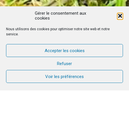
Gérer le consentement aux
cookies
Nous utilisons des cookies pour optimiser notre site web et notre
service.
Accepter les cookies
Refuser
Voir les préférences
La Mission CANA au Cameroun a vécu
un week-end
en
couple et en famille
exceptionnel sur le thème
« Durer en
couple
». C’était une activité de
formation spirituelle et humaine qui