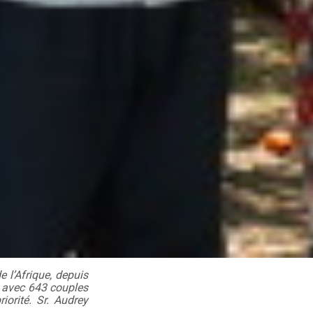
 l’Afrique, depuis
, avec 643 couples
orité. Sr. Audrey