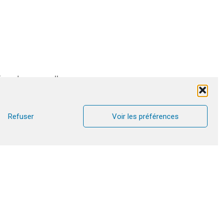
eur du pays, celle
rencontré le père
emaine CANA s’est
ANA et il aimerait
Refuser
Voir les préférences
 A Bujumbura, dans
une rencontre très
e et de prendre du
dre les décisions