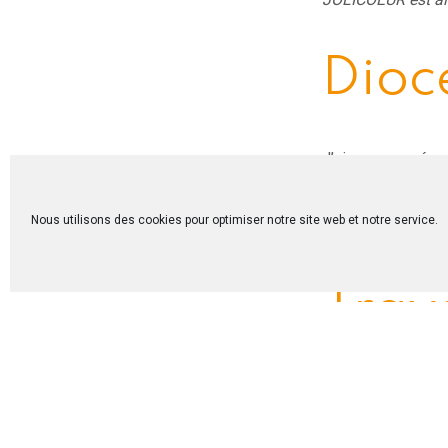
Dioc
J’ai commencé ce 
du diocèse de Bu
NDAYIKEZA Didier
déroulée 8 au 13 
Nous utilisons des cookies pour optimiser notre site web et notre service.
s’appuyer sur eux 
Trav
J’ai terminé mon 
un centre évangél
intéressante. On 
temps ensemble. 