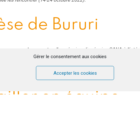
èse de Bururi
voyage par la rencontre d’une équipe diocésaine CANA à l’intéri
ruri dans la région de Rumongé au sud-ouest du pays. J’ai 
Gérer le consentement aux cookies
, curé de la paroisse de Rumongé. Dans sa paroisse, la s
août 2022, 24 couples de cette paroisse ont donc découvert C
pour la pastorale familiale de sa paroisse.
Accepter les cookies
ailler en équipe
séjour par la formation des responsables diocésains du pays.
ique Les responsables des 7 diocèses étaient présents. Ce fut 
a pu redécouvrir combien il est important de travailler en équip
Ainsi nous ne sommes pas seuls pour discerner comment pren