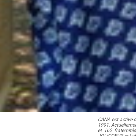
CANA est active da
1991. Actuellemen
et 162 fraternit
JOLICOEUR est all