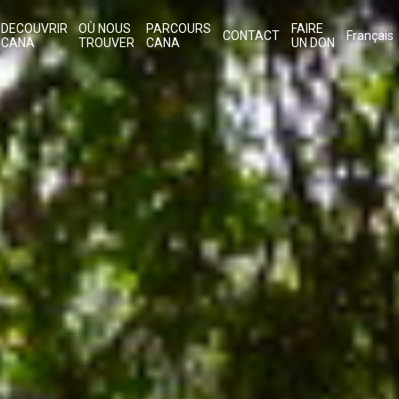
DECOUVRIR
OÙ NOUS
PARCOURS
FAIRE
CONTACT
Français
CANA
TROUVER
CANA
UN DON