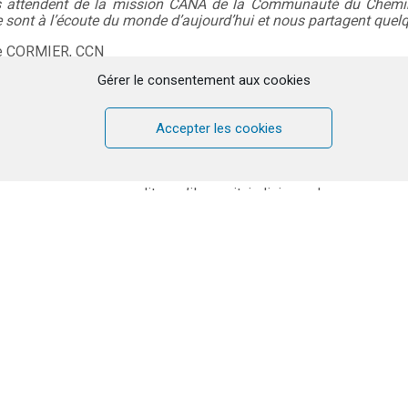
ls attendent de la mission CANA de la Communauté du Chemi
e sont à l’écoute du monde d’aujourd’hui et nous partagent quelq
ue CORMIER, CCN
Gérer le consentement aux cookies
CANA International
8 mois notre responsable de Communauté, le père François Mich
Accepter les cookies
on : « qu’est-ce que les couples de la nouvelle génératio
emin Neuf, à CANA ? ». Cela pourrait nourrir les débats 
ra lieu en août 2023.
 nous nous sommes dits qu’il serait judicieux de nous conc
lus de difficultés pastorales, comme si nos propositions ne
entes des jeunes couples de ce monde. Et nous avons décidé d
o-saxon en invitant des couples des pays suivants à participe
s, Angleterre, Canada et avec une exception, la Colombie. Et c’
’aventure (car cela en était une !) avec 6 couples originaire
s communs : désir d’annoncer Jésus Christ, début de vie en co
eux bien pris par la vie professionnelle, et aussi des différenc
 cultures, proximité à la Communauté. A noter d’ailleurs qu’aucun 
mmunauté et seulement un seul de la mission CANA. Cela
e nouveauté dans la réflexion, dans l’écoute du monde.