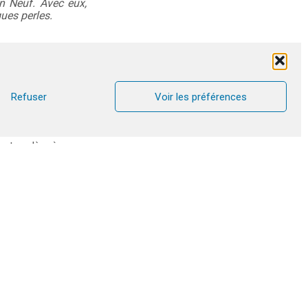
n Neuf. Avec eux,
ues perles.
on, est venu nous
Refuser
Voir les préférences
n ont à dire à la
du Chapitre de la
entrer là où nous
 répondaient plus
e nous concentrer
r : Allemagne/USA,
est ainsi que nous
s de ces pays. Ils
uple/âge (entre 28
es : catholiques et
d’entre eux n’était
 nous permettait