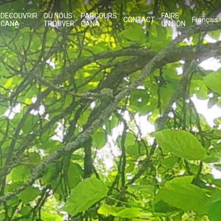
DECOUVRIR
OÙ NOUS
PARCOURS
FAIRE
CONTACT
Français
CANA
TROUVER
CANA
UN DON