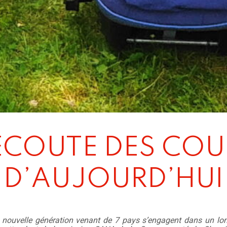
’ECOUTE DES COU
D’AUJOURD’HUI
 nouvelle génération venant de 7 pays s’engagent dans un lo