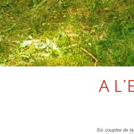
A L
Six
couples de la