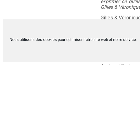
exprimer ce qu’i
Gilles & Véroniqu
Gilles & Véroniq
Responsables de 
Il y a environ 1
Nous utilisons des cookies pour optimiser notre site web et notre service.
poser une questi
Communauté du Ch
Communauté qui au
Après réflexion,
rencontrons le p
vraiment aux att
sur le monde angl
Belgique, Pays-Ba
sommes partis à l
avaient des point
et 40), tous les d
protestants, pays,
membre de la Co
d’apporter plus d